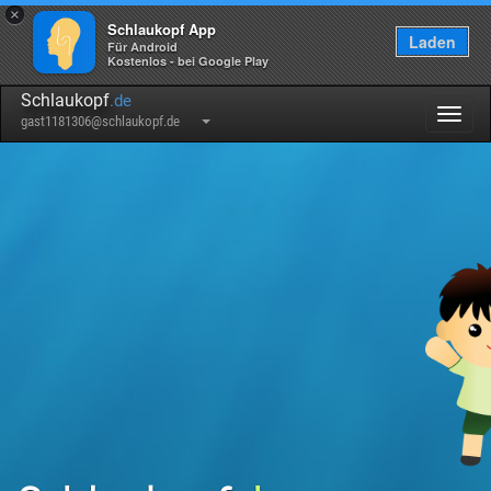
×
Schlaukopf App
Laden
Für Android
Kostenlos - bei Google Play
Schlaukopf
.de
Togg
gast1181306@schlaukopf.de
navig