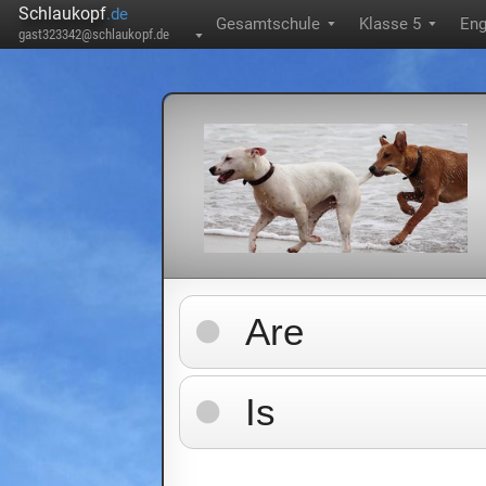
Schlaukopf
.de
Gesamtschule
Klasse 5
Eng
▼
▼
gast323342@schlaukopf.de
▼
Are
Is