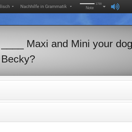
1799
lisch
Nachhilfe in Grammatik
▼
▼
Note
____ Maxi and Mini your dog
Becky?