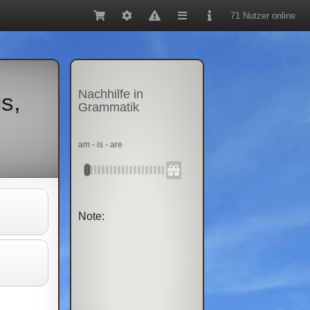
71 Nutzer online
Nachhilfe in
s,
Grammatik
am - is - are
Note: