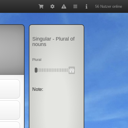
56 Nutzer online
Singular - Plural of
nouns
Plural
Note: