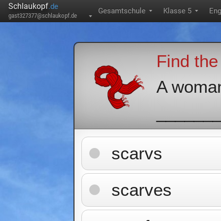
Schlaukopf
.de
Gesamtschule
Klasse 5
Eng
▼
▼
gast327377@schlaukopf.de
▼
Find the 
A woman
_______ 
scarvs
scarves