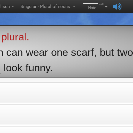
105
lisch
Singular - Plural of nouns
▼
▼
Note
plural.
 can wear one scarf, but two
look funny.