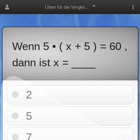
Üben für die Verglei...
Wenn 5 • ( x + 5 ) = 60 ,
dann ist x = ____
2
5
7