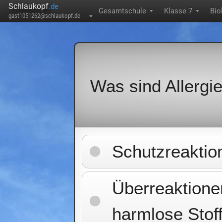
Schlaukopf
.de
Gesamtschule
Klasse 7
Bio
▼
▼
gast1051262@schlaukopf.de
▼
Was sind Allergi
Schutzreaktion
Überreaktion
harmlose Stof