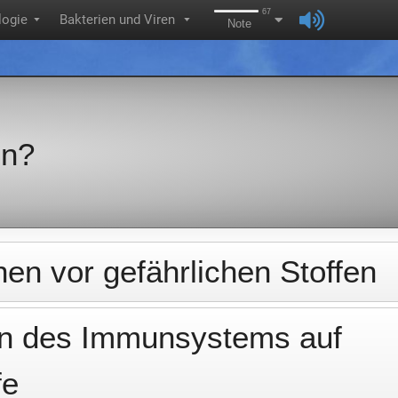
67
logie
Bakterien und Viren
▼
▼
Note
en?
en vor gefährlichen Stoffen
en des Immunsystems auf
fe