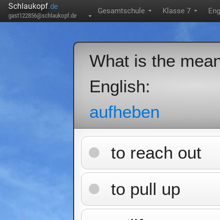
Schlaukopf
.de
Gesamtschule
Klasse 7
Eng
▼
▼
gast122856@schlaukopf.de
▼
What is the meani
English:
aufheben
to reach out
to pull up