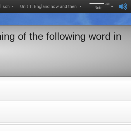
358
lisch
Unit 1: England now and then
▼
▼
Note
ng of the following word in