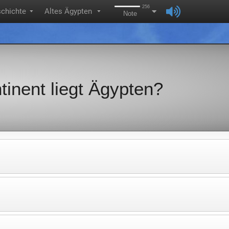
256
chichte
Altes Ägypten
▼
▼
Note
inent liegt Ägypten?