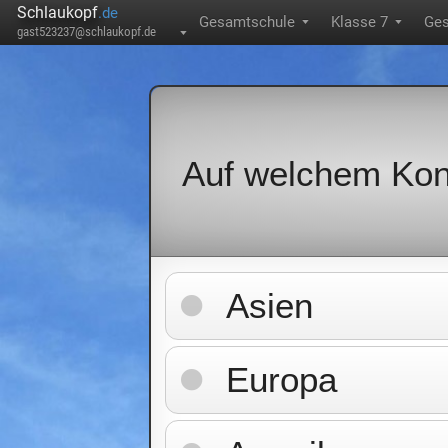
Schlaukopf
.de
Gesamtschule
Klasse 7
Ges
▼
▼
gast523237@schlaukopf.de
▼
Auf welchem Kont
Asien
Europa