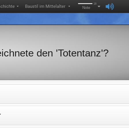
18
chichte
Baustil im Mittelalter
▼
▼
Note
ichnete den 'Totentanz'?
r