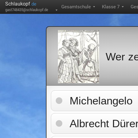
Schlaukopf
.de
Gesamtschule
Klasse 7
Ges
▼
▼
gast748435@schlaukopf.de
▼
Wer ze
Michelangelo
Albrecht Düre