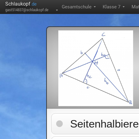
Schlaukopf
.de
Gesamtschule
Klasse 7
Mat
▼
▼
gast514837@schlaukopf.de
▼
Seitenhalbier