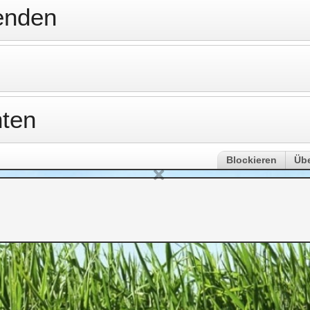
enden
hten
Blockieren
Üb