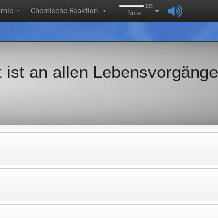
135
emie
Chemische Reaktion
▼
▼
Note
 ist an allen Lebensvorgäng