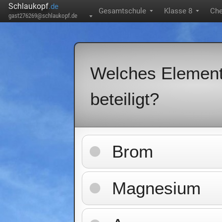
Schlaukopf
.de
Gesamtschule
Klasse 8
Ch
▼
▼
gast276269@schlaukopf.de
▼
Welches Element
beteiligt?
Brom
Magnesium