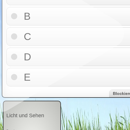
wieder
B
C
D
E
Blockier
Licht und Sehen