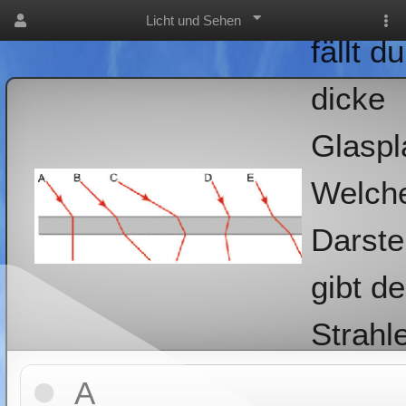
Ein Lic
Licht und Sehen
fällt d
dicke
Glaspl
Welch
Darste
gibt d
Strahl
in etwa
A