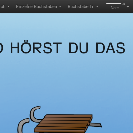
31
sch
Einzelne Buchstaben
Buchstabe I i
▼
▼
▼
Note
 HÖRST DU DAS