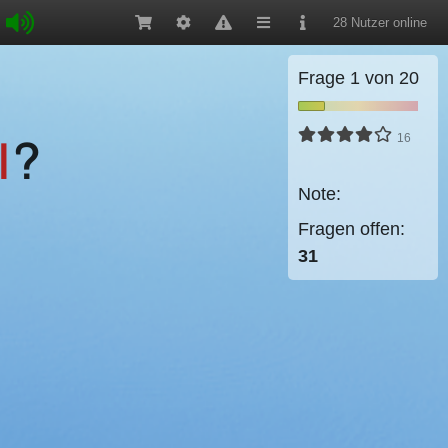
28 Nutzer online
Frage
1
von
20
16
I
?
Note:
Fragen offen:
31