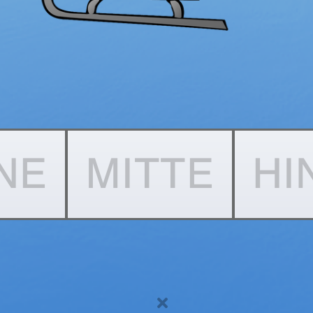
NE
MITTE
HI