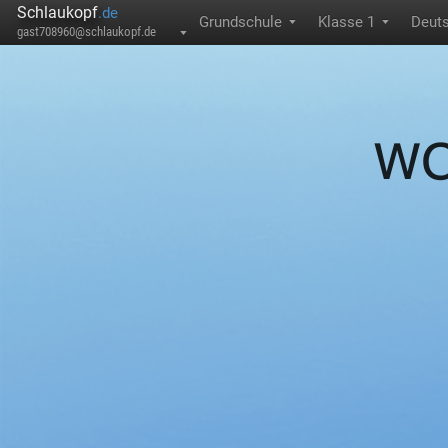
Schlaukopf
.de
Grundschule
Klasse 1
Deut
▼
▼
gast708960@schlaukopf.de
▼
WO