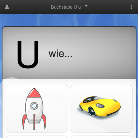
Buchstabe U u
wie...