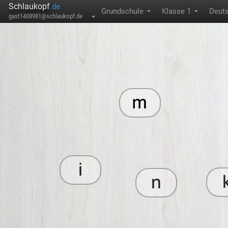
Schlaukopf
.de
Grundschule
Klasse 1
Deut
▼
▼
gast1408981@schlaukopf.de
▼
m
i
n