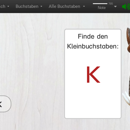
795
sch
Buchstaben
Alle Buchstaben
▼
▼
▼
Note
Finde den
Kleinbuchstaben:
K
k