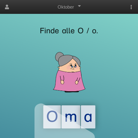
Oktober
Finde alle O / o.
O
m
a