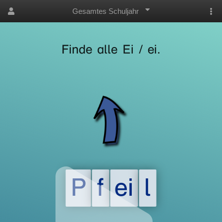
Gesamtes Schuljahr
Finde alle Ei / ei.
P
f
ei
l