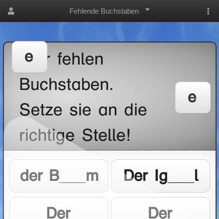
Fehlende Buchstaben
e
Hier fehlen
Buchstaben.
e
Setze sie an die
richtige Stelle!
der B___m
Der Ig___l
Der
Der