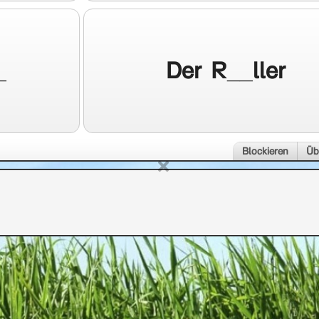
_
Der R__ller
Blockieren
Üb