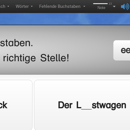
13
sch
Wörter
Fehlende Buchstaben
▼
▼
▼
Note
staben.
e
richtige Stelle!
ck
Der L__stwagen