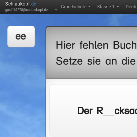
Schlaukopf
.de
Grundschule
Klasse 1
Deut
▼
▼
gast167578@schlaukopf.de
▼
ee
Hier fehlen Buch
Setze sie an die 
Der R__cksa