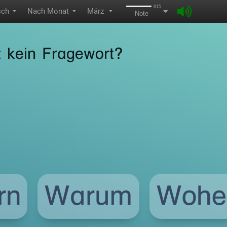
815
sch
Nach Monat
März
▼
▼
▼
Note
t kein Fragewort?
rn
Warum
Wohe