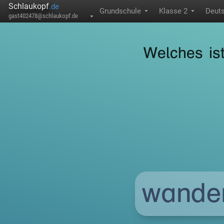
Schlaukopf
.de
Grundschule
Klasse 2
Deut
▼
▼
gast402478@schlaukopf.de
▼
Welches is
wande