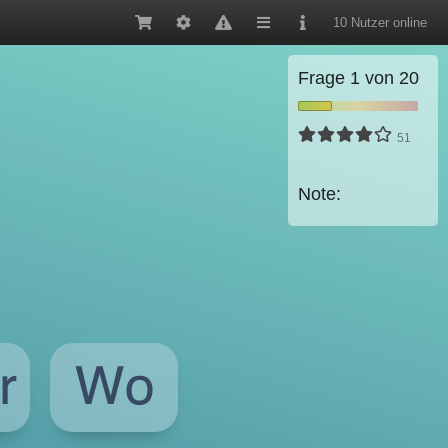
10 Nutzer online
Frage
1
von
20
51
Note:
r
Wo