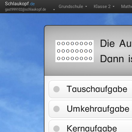
Schlaukopf
.de
Grundschule
Klasse 2
Math
▼
▼
gast999102@schlaukopf.de
▼
Die Au
Dann 
Tauschaufgabe
Umkehraufgabe
Kernaufgabe