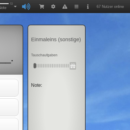
72
67 Nutzer online
Note
Einmaleins (sonstige)
__.
Tauschaufgaben
Note: