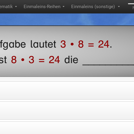
ematik
Einmaleins-Reihen
Einmaleins (sonstige)
▼
▼
▼
fgabe lautet
3 • 8 = 24
.
ist
8 • 3 = 24
die _________