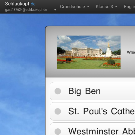
Schlaukopf
.de
Grundschule
Klasse 3
Engli
▼
▼
gast137624@schlaukopf.de
▼
Whic
Big Ben
St. Paul's Cathe
Westminster Ab