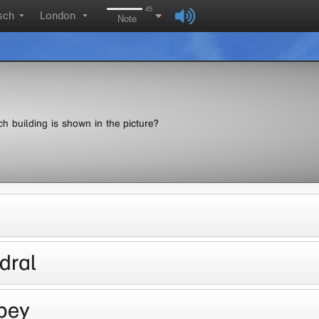
45
sch
London
▼
▼
Note
h building is shown in the picture?
dral
bey