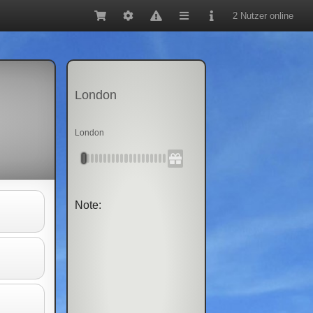
2 Nutzer online
London
London
Note: