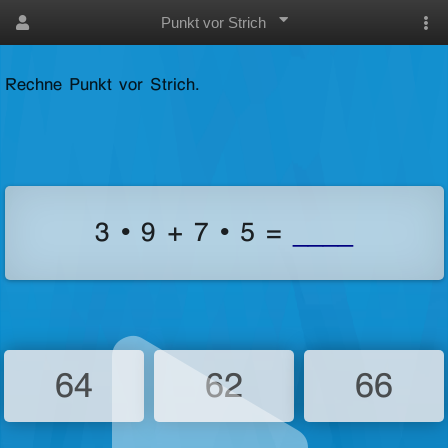
Punkt vor Strich
Rechne Punkt vor Strich.
3 • 9 + 7 • 5 =
____
64
62
66