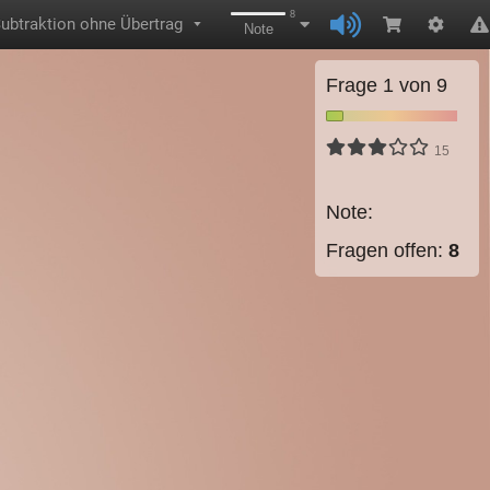
8
Subtraktion ohne Übertrag
▼
Note
Frage
1
von
9
15
Note:
Fragen offen:
8