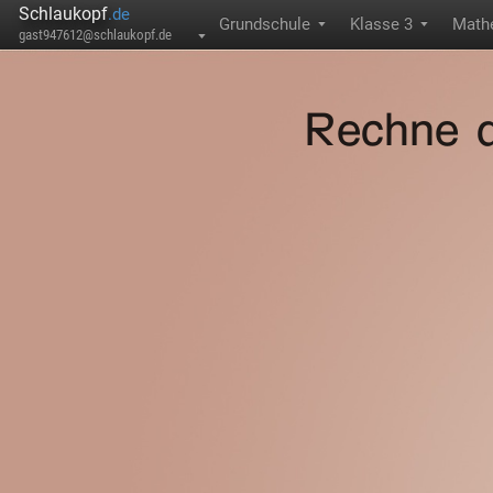
Schlaukopf
.de
Grundschule
Klasse 3
Math
▼
▼
gast947612@schlaukopf.de
▼
Rechne d