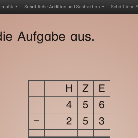
ematik
Schriftliche Addition und Subtraktion
Schriftliche 
▼
▼
ie Aufgabe aus.
H
Z
E
4
5
6
−
2
5
3