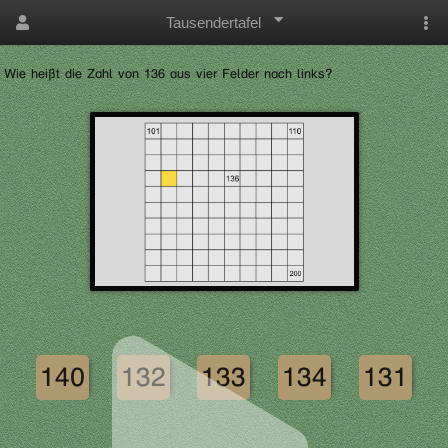
Tausendertafel
Wie heißt die Zahl von 136 aus vier Felder nach links?
140
132
133
134
131