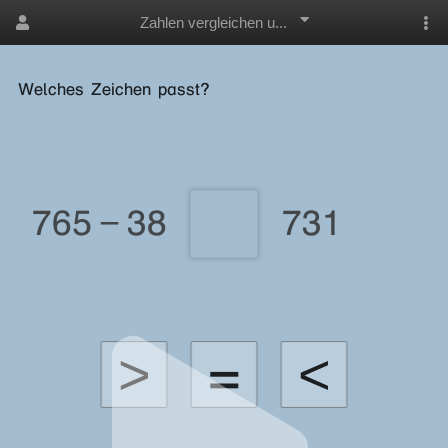
Zahlen vergleichen u...
Welches Zeichen passt?
765 − 38
731
>
=
<