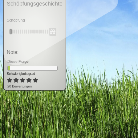
Schöpfungsgeschichte
Schöpfung
Note:
Diese Frage
Schwierigkeitsgrad
20
Bewertung
en