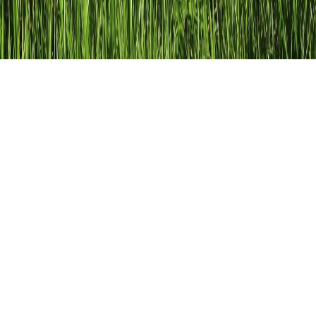
Unser Auge
Unser Auge ist eines unserer Sinnesorgane, mit denen wir
unsere Umgebung wahrnehmen. Jeder Mensch hat fünf
Hauptsinne: Sehen, Hören, Riechen, Schmecken und Tasten.
Zusätzlich dazu gibt es aber noch weitere Sinne wie zum
Beispiel das Gleichgewichtsempfinden und die
Körperwahrnehmung.