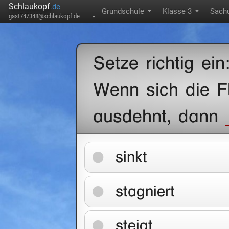
Schlaukopf
.de
Grundschule
Klasse 3
Sachu
▼
▼
gast747348@schlaukopf.de
▼
Setze richtig ein
Wenn sich die F
ausdehnt, dann
sinkt
stagniert
steigt