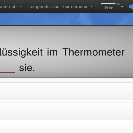
68
nterricht
Temperatur und Thermometer
▼
▼
Note
:
lüssigkeit im Thermometer
___
sie.