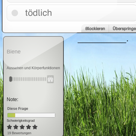
Eine solche
tödlich
Verletzung ist
für die Biene
Blockieren
Überspringe
__________.
Biene
Aussehen und Körperfunktionen
Note:
Diese Frage
Schwierigkeitsgrad
19
Bewertung
en