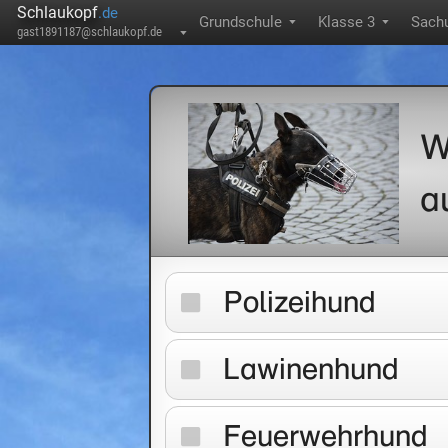
Schlaukopf
.de
Grundschule
Klasse 3
Sachu
▼
▼
gast1891187@schlaukopf.de
▼
W
a
Polizeihund
Lawinenhund
Feuerwehrhund