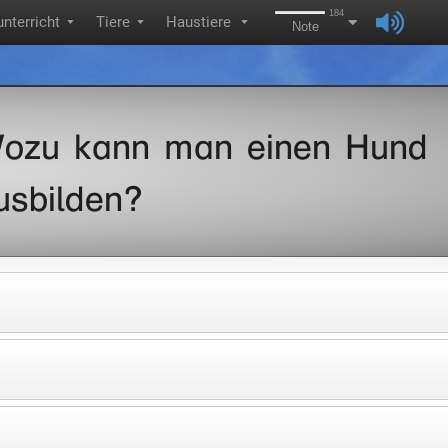
184
nterricht
Tiere
Haustiere
▼
▼
▼
Note
ozu kann man einen Hund
usbilden?