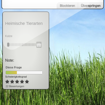
Blockieren
Überspringen
Heimische Tierarten
Katze
Note:
Diese Frage
Schwierigkeitsgrad
22
Bewertung
en