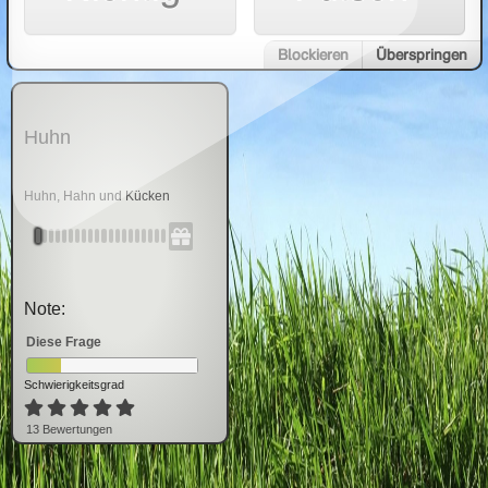
Blockieren
Überspringen
Huhn
Huhn, Hahn und Kücken
Note:
Diese Frage
Schwierigkeitsgrad
13
Bewertung
en