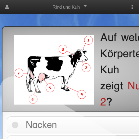
Rind und Kuh
Auf wel
Körperte
Kuh
zeigt
N
2
?
Nacken