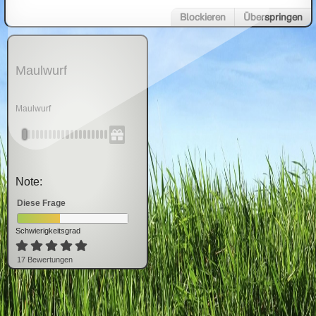
Blockieren
Überspringen
Maulwurf
Maulwurf
Note:
Diese Frage
Schwierigkeitsgrad
17
Bewertung
en