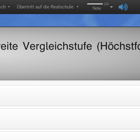
223
sch
Übertritt auf die Realschule
▼
▼
Note
eite Vergleichstufe (Höchstf