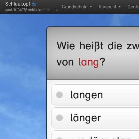
Schlaukopf
.de
Grundschule
Klasse 4
Deut
▼
▼
gast1013497@schlaukopf.de
▼
Wie heißt die zw
von
lang
?
langen
länger