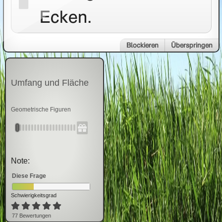
Ecken.
Blockieren
Überspringen
Umfang und Fläche
Geometrische Figuren
Note:
Diese Frage
Schwierigkeitsgrad
77
Bewertung
en