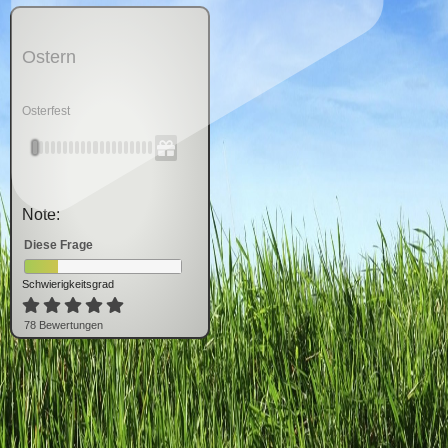
Ostern
Osterfest
Note:
Diese Frage
Schwierigkeitsgrad
78
Bewertung
en