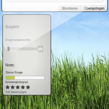
Blockieren
Überspringen
Bayern
Regierungsbezirke
Note:
Diese Frage
Schwierigkeitsgrad
141
Bewertung
en