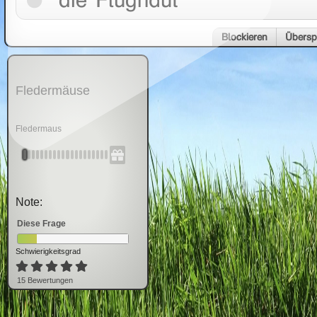
die Flughaut
Blockieren
Übersp
Fledermäuse
Fledermaus
Note:
Diese Frage
Schwierigkeitsgrad
15
Bewertung
en