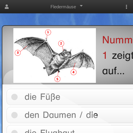
Fledermäuse
Numm
1
zeig
auf...
die Füße
den Daumen / die