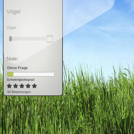
Vögel
Vögel
Note:
Diese Frage
Schwierigkeitsgrad
44
Bewertung
en