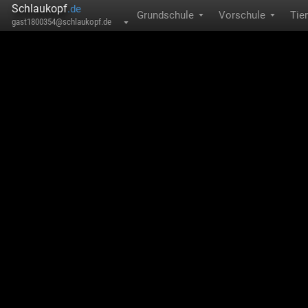
Schlaukopf
.de
Grundschule
Vorschule
Tie
▼
▼
gast1800354@schlaukopf.de
▼