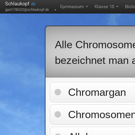
Schlaukopf
.de
Gymnasium
Klasse 10
Biol
▼
▼
gast1786323@schlaukopf.de
▼
Alle Chromosome
bezeichnet man a
Chromargan
Chromosomen