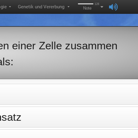
128
ogie
Genetik und Vererbung
▼
▼
Note
n einer Zelle zusammen
ls:
satz