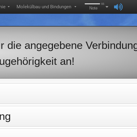
66
mie
Molekülbau und Bindungen
▼
▼
Note
ür die angegebene Verbindung
Zugehörigkeit an!
ung