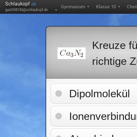
Schlaukopf
.de
Gymnasium
Klasse 10
Che
▼
▼
gast938740@schlaukopf.de
▼
Kreuze f
richtige 
Dipolmolekül
Ionenverbind