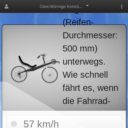
Gleichförmige Kreisb...
Liegerad
(Reifen-
Durchmesser:
500 mm)
unterwegs.
Wie schnell
fährt es, wenn
die Fahrrad-
Reifen eine
57 km/h
Drehfrequenz