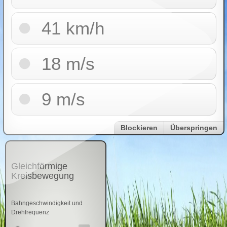
von 6 Hz
41 km/h
haben?
18 m/s
(π ≈ 3)
9 m/s
Blockieren
Überspringen
Gleichförmige
Kreisbewegung
Bahngeschwindigkeit und
Drehfrequenz