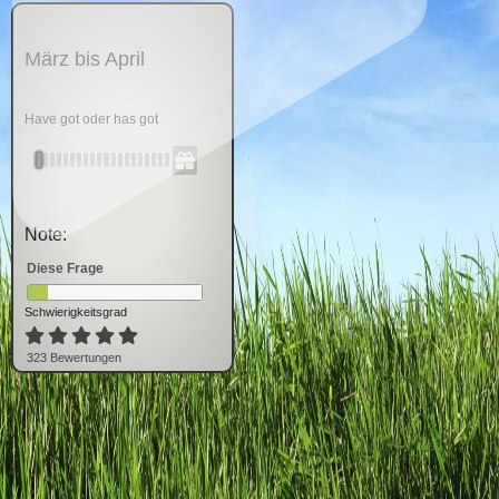
März bis April
Have got oder has got
Note:
Diese Frage
Schwierigkeitsgrad
323
Bewertung
en