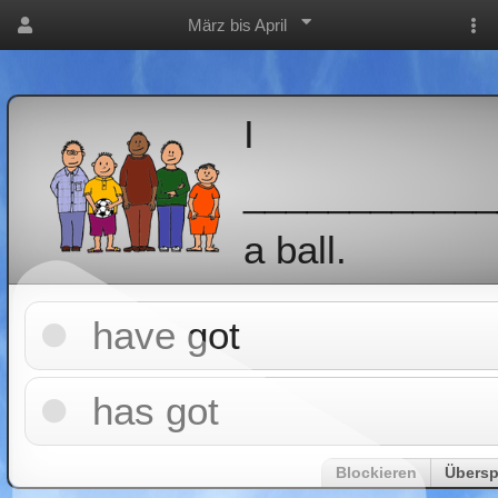
März bis April
I
____________
a ball.
have got
has got
Blockieren
Übersp