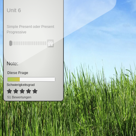
Unit 6
Simple Present oder Present
Progressive
Note:
Diese Frage
Schwierigkeitsgrad
51
Bewertung
en