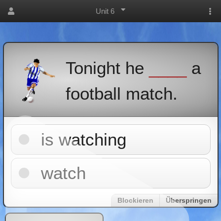
Unit 6
Tonight he
____
a
football match.
is watching
watch
Blockieren
Überspringen