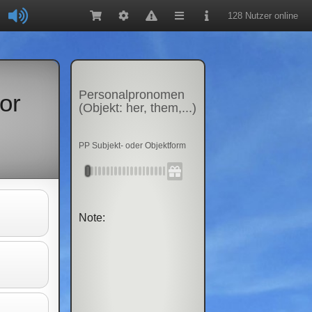
128 Nutzer online
Personalpronomen
or
(Objekt: her, them,...)
PP Subjekt- oder Objektform
Note: