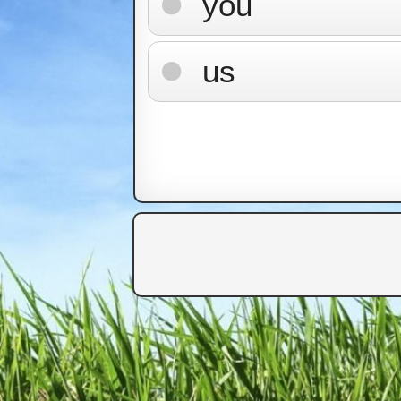
you
us