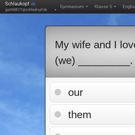
Schlaukopf
.de
Gymnasium
Klasse 5
Engli
▼
▼
gast608171@schlaukopf.de
▼
My wife and I lo
(we) _________.
our
them