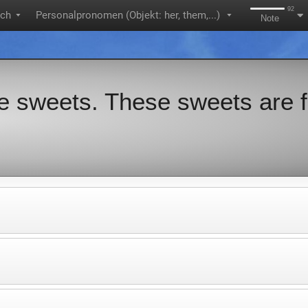
92
sch
Personalpronomen (Objekt: her, them,...)
▼
▼
Note
ve sweets. These sweets are f