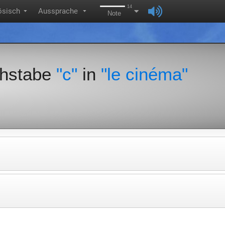
14
ösisch
Aussprache
▼
▼
Note
chstabe
"c"
in
"le cinéma"