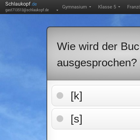
Schlaukopf
.de
Gymnasium
Klasse 5
Franz
▼
▼
gast713513@schlaukopf.de
▼
Wie wird der Bu
ausgesprochen?
[k]
[s]