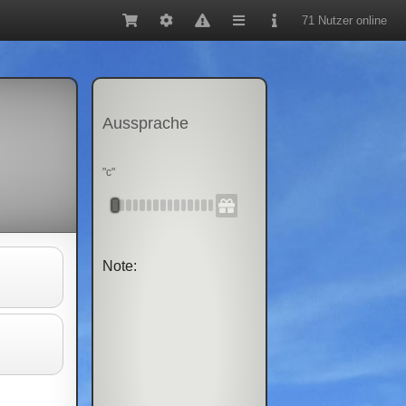
71 Nutzer online
Aussprache
"c"
Note: