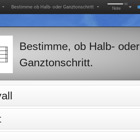
93
Bestimme ob Halb- oder Ganztonschritt
▼
▼
Note
Bestimme, ob Halb- oder
Ganztonschritt.
all
t