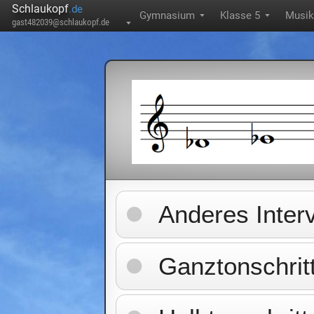
Schlaukopf
.de
Gymnasium
Klasse 5
Musik
▼
▼
gast482039@schlaukopf.de
▼
Anderes Interv
Ganztonschrit