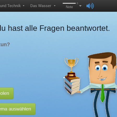
0
 und Technik
Das Wasser
▼
▼
Note
du hast alle Fragen beantwortet.
tun?
holen
hema auswählen