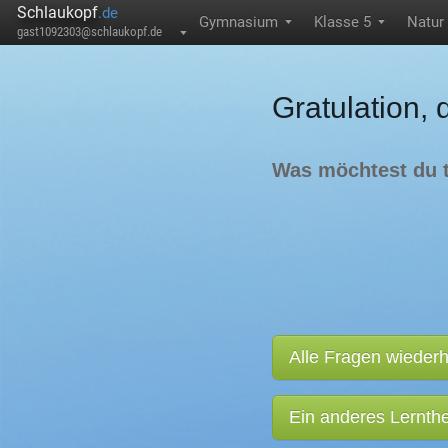
Schlaukopf
.de
Gymnasium
Klasse 5
Natur
▼
▼
gast1092303@schlaukopf.de
▼
Gratulation, 
Was möchtest du 
Alle Fragen wieder
Ein anderes Lernt